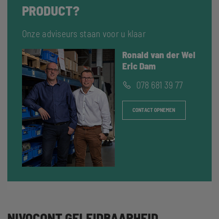
PRODUCT?
Onze adviseurs staan voor u klaar
Ronald van der Wel
Eric Dam
078 681 39 77
CONTACT OPNEMEN
NIVOCONT GELEIDBAARHEID