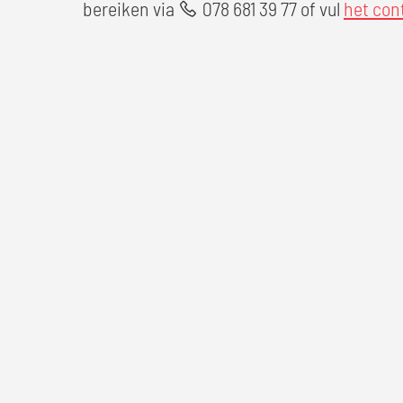
bereiken via
078 681 39 77
of vul
het con