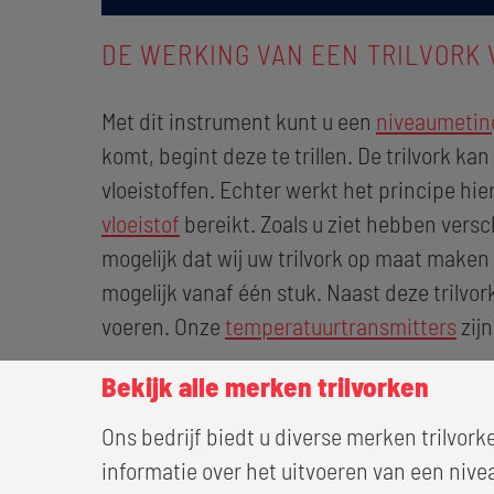
DE WERKING VAN EEN TRILVORK
Met dit instrument kunt u een
niveaumeting
komt, begint deze te trillen. De trilvork ka
vloeistoffen. Echter werkt het principe hier
vloeistof
bereikt. Zoals u ziet hebben versc
mogelijk dat wij uw trilvork op maat maken
mogelijk vanaf één stuk. Naast deze trilvo
voeren. Onze
temperatuurtransmitters
zijn
Bekijk alle merken trilvorken
Ons bedrijf biedt u diverse merken trilvo
informatie over het uitvoeren van een nivea