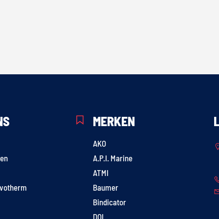
NS
MERKEN
AKO
gen
A.P.I. Marine
ATMI
ivotherm
Baumer
Bindicator
DOL