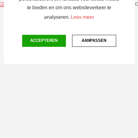
tactformulier
in. Dan nemen zij zo snel mogelijk contac
te bieden en om ons websiteverkeer te
analyseren.
Lees meer
ACCEPTEREN
AANPASSEN