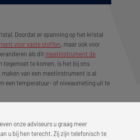
istal. Doordat er spanning op het kristal
ment voor vaste stoffen
, maar ook voor
 veranderen als dit
meetinstrument de
n tegemoet te komen, is het bij ons
at maken van een meetinstrument is al
 om een temperatuur- of niveaumeting uit te
geven onze adviseurs u graag meer
u bij hen terecht. Zij zijn telefonisch te